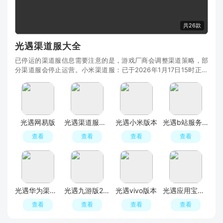
共26款
光遇渠道服大全
已停运的渠道服信息需要注意的是，游戏厂商会调整渠道策略，部
分渠道服会停止运营。小米渠道服：已于2026年1月17日15时正式
停止运营，玩家需在规定时间内通过官方提供的“资
光遇网易版
光遇渠道服福利版
光遇小米版本
光遇b站服务器版本(光遇bilibili服最新版本)
查看
查看
查看
查看
光遇华为渠道服安装包
光遇九游版2026最新版
光遇vivo版本
光遇应用宝渠道服
查看
查看
查看
查看