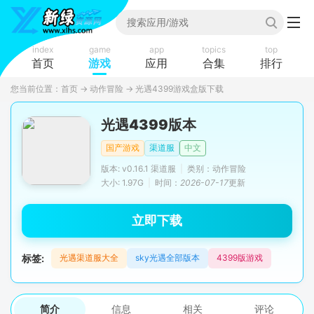
index
game
app
topics
top
首页
游戏
应用
合集
排行
您当前位置：
首页
→
动作冒险
→
光遇4399游戏盒版下载
光遇4399版本
国产游戏
渠道服
中文
版本: v0.16.1 渠道服
|
类别：动作冒险
大小: 1.97G
|
时间：
2026-07-17
更新
立即下载
标签:
光遇渠道服大全
sky光遇全部版本
4399版游戏
简介
信息
相关
评论