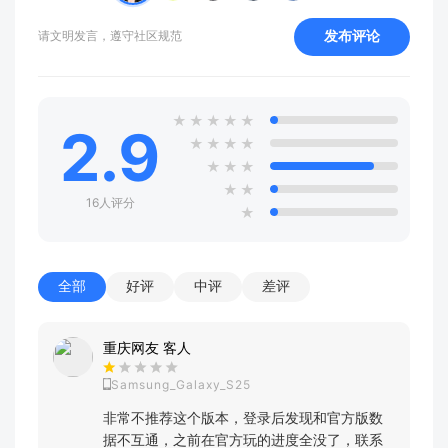
发布评论
请文明发言，遵守社区规范
★
★
★
★
★
2.9
★
★
★
★
★
★
★
★
★
16人评分
★
全部
好评
中评
差评
重庆网友 客人
Samsung_Galaxy_S25
非常不推荐这个版本，登录后发现和官方版数
据不互通，之前在官方玩的进度全没了，联系