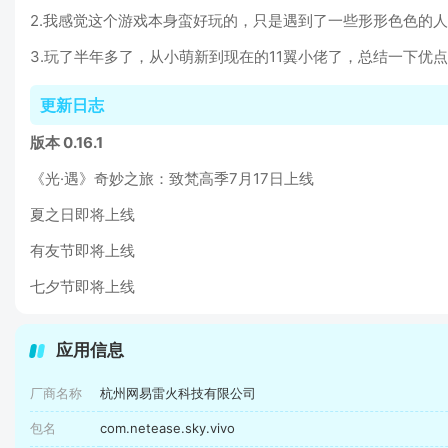
2.我感觉这个游戏本身蛮好玩的，只是遇到了一些形形色色的人
3.玩了半年多了，从小萌新到现在的11翼小佬了，总结一下优
更新日志
版本 0.16.1
《光·遇》奇妙之旅：致梵高季7月17日上线
夏之日即将上线
有友节即将上线
七夕节即将上线
应用信息
厂商名称
杭州网易雷火科技有限公司
包名
com.netease.sky.vivo