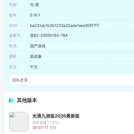
名称
光·遇
版本
0.16.1
MD5
ba231ab1b2b1233a32adefaee90ff7f7
备案号
浙B2-20090185-78A
性质
国产游戏
授权
渠道服
语言
中文
隐私政策
其他版本
光遇九游版2026最新版
动作冒险 / 1.97G
26-07-17
更新