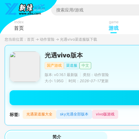
index
game
首页
游戏
您当前位置：
首页
→
动作冒险
→
光遇vivo渠道服版下载
光遇vivo版本
国产游戏
渠道服
中文
版本: v0.16.1 最新版
|
类别：动作冒险
大小: 1.95G
|
时间：
2026-07-17
更新
标签:
光遇渠道服大全
sky光遇全部版本
vivo版游戏
简介