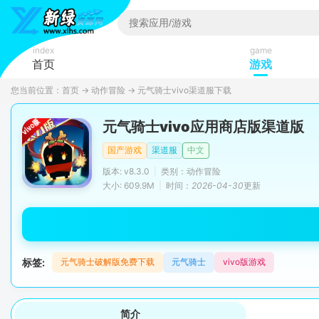
index
game
首页
游戏
您当前位置：
首页
→
动作冒险
→
元气骑士vivo渠道服下载
元气骑士vivo应用商店版渠道版
国产游戏
渠道服
中文
版本: v8.3.0
|
类别：动作冒险
大小: 609.9M
|
时间：
2026-04-30
更新
标签:
元气骑士破解版免费下载
元气骑士
vivo版游戏
简介