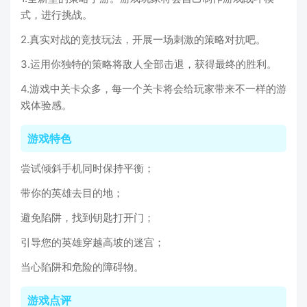
式，进行挑战。
2.真实对战的竞技玩法，开展一场刺激的策略对抗吧。
3.运用你独特的策略将敌人全部击退，获得最终的胜利。
4.游戏中关卡众多，每一个关卡将会给玩家带来不一样的游
戏体验感。
游戏特色
尝试倾斜手机同时保持平衡；
带你的英雄去目的地；
避免陷阱，找到钥匙打开门；
引导您的英雄穿越高坡的迷宫；
当心陷阱和危险的障碍物。
游戏点评