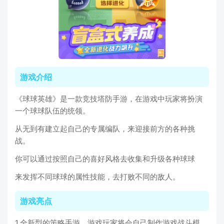
游戏介绍
《球球英雄》是一款竞技塔防手游，在游戏中玩家将扮演
一个球球队伍的统领。
从无到有建立起自己的专属编队，来迎接前方的各种挑
战。
你可以通过按照自己的喜好风格去收集和升级各种球球
来发挥不同球球的属性技能，去打败不同的敌人。
游戏亮点
1.全新型的策略手游。游戏玩家将会自己制作游戏战斗模