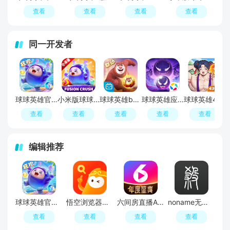
查看
查看
查看
查看
同一开发者
球球英雄官方正版
小米版球球英雄最新版
球球英雄b服版
球球英雄应用宝版本官方版
球球英雄4399游戏盒子版
查看
查看
查看
查看
查看
编辑推荐
球球英雄官方正版
悟空浏览器免费追剧APP官方版
六间房直播APP最新版
noname无名杀手机版
查看
查看
查看
查看