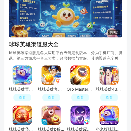
共9款
球球英雄渠道服大全
球球英雄渠道服是各大应用平台专属定制版本，分为手机厂商、腾
讯、第三方游戏平台三大类，账号数据与官服、其他渠道完全独立
不互通。厂商渠道包含华为、小米、OPPO、vivo，
球球英雄官方正版
球球英雄九游版安卓版
Orb Master球球英雄国际版最新版
球球英雄4399游戏盒子版
查看
查看
查看
查看
球球英雄华为手机端
球球英雄b服版
球球英雄应用宝版本官方版
小米版球球英雄最新版