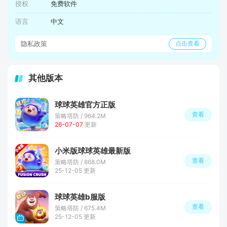
授权
免费软件
语言
中文
隐私政策
点击查看
其他版本
球球英雄官方正版
查看
策略塔防 / 964.2M
26-07-07
更新
小米版球球英雄最新版
查看
策略塔防 / 868.0M
25-12-05 更新
球球英雄b服版
查看
策略塔防 / 675.4M
25-12-05 更新