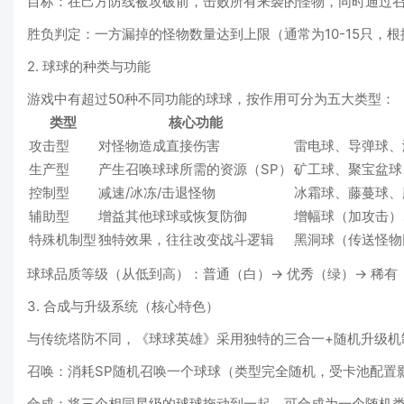
目标：在己方防线被攻破前，击败所有来袭的怪物，同时通过
胜负判定：一方漏掉的怪物数量达到上限（通常为10-15只，
2. 球球的种类与功能
游戏中有超过50种不同功能的球球，按作用可分为五大类型：
类型
核心功能
攻击型
对怪物造成直接伤害
雷电球、导弹球、
生产型
产生召唤球球所需的资源（SP）
矿工球、聚宝盆球
控制型
减速/冰冻/击退怪物
冰霜球、藤蔓球、
辅助型
增益其他球球或恢复防御
增幅球（加攻击）
特殊机制型
独特效果，往往改变战斗逻辑
黑洞球（传送怪物
球球品质等级（从低到高）：普通（白）→ 优秀（绿）→ 稀有
3. 合成与升级系统（核心特色）
与传统塔防不同，《球球英雄》采用独特的三合一+随机升级机
召唤：消耗SP随机召唤一个球球（类型完全随机，受卡池配置
合成：将三个相同星级的球球拖动到一起，可合成为一个随机