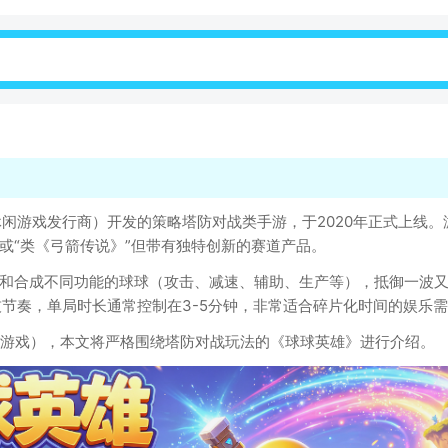
戏发行商）开发的策略塔防对战类手游，于2020年正式上线。游戏以
”或“类《弓箭传说》”但带有独特创新的赛道产品。
唤和合成不同功能的球球（攻击、减速、辅助、生产等），抵御一波
节奏，单局时长通常控制在3-5分钟，非常适合碎片化时间的娱乐
类游戏），本文将严格围绕塔防对战玩法的《球球英雄》进行介绍。