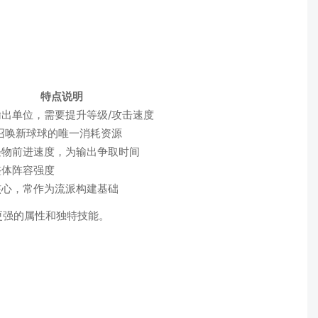
特点说明
输出单位，需要提升等级/攻击速度
召唤新球球的唯一消耗资源
怪物前进速度，为输出争取时间
整体阵容强度
核心，常作为流派构建基础
更强的属性和独特技能。