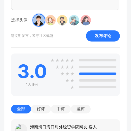
选择头像:
发布评论
请文明发言，遵守社区规范
★
★
★
★
★
3.0
★
★
★
★
★
★
★
★
★
1人评分
★
全部
好评
中评
差评
海南海口海口对外经贸学院网友 客人