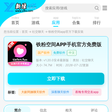
index
game
app
topics
top
首页
游戏
应用
合集
排行
您当前位置：
首页
→
社交聊天
→
铁粉空间app官方下载安装
铁粉空间APP手机官方免费版
国产软件
免费软件
中文
版本: v1.20.0安卓最新版
|
类别：社交聊天
大小: 74.7M
|
时间：
2026-07-22
更新
立即下载
标签:
大龄阿姨聊天软件
深夜聊天软件
夜晚专用交友app
简介
信息
相关
评论