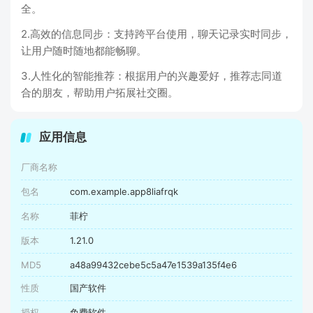
全。
2.高效的信息同步：支持跨平台使用，聊天记录实时同步，
让用户随时随地都能畅聊。
3.人性化的智能推荐：根据用户的兴趣爱好，推荐志同道
合的朋友，帮助用户拓展社交圈。
应用信息
厂商名称
包名
com.example.app8liafrqk
名称
菲柠
版本
1.21.0
MD5
a48a99432cebe5c5a47e1539a135f4e6
性质
国产软件
授权
免费软件