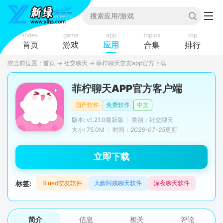
index
game
app
topics
top
首页
游戏
应用
合集
排行
您当前位置：
首页
→
社交聊天
→
菲柠聊天交友app官方下载
菲柠聊天APP官方客户端
国产软件
免费软件
中文
版本: v1.21.0最新版
|
类别：社交聊天
大小: 75.0M
|
时间：
2026-07-25
更新
立即下载
标签:
Blued交友软件
大龄阿姨聊天软件
深夜聊天软件
简介
信息
相关
评论