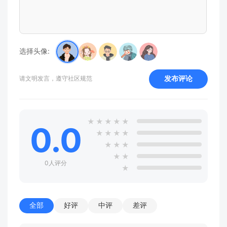
选择头像:
发布评论
请文明发言，遵守社区规范
★
★
★
★
★
0.0
★
★
★
★
★
★
★
★
★
0人评分
★
全部
好评
中评
差评