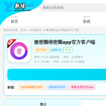
index
game
首页
游戏
您当前位置：
首页
→
社交聊天
→
微密圈app手机版官方下载
微密圈维密圈app官方客户端
国产软件
免费软件
中文
版本: v1.20.0最新版
|
类别：社交聊天
大小: 74.8M
|
时间：
2026-07-30
更新
标签:
大龄阿姨聊天软件
深夜聊天软件
夜晚专用交友app
简介