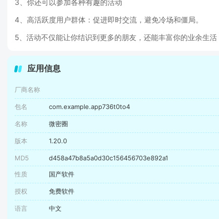
3、你还可以参加各种有趣的活动
4、高活跃度用户群体：促进即时交流，避免冷场和僵局。
5、活动不仅能让你结识到更多的朋友，还能丰富你的业余生活
应用信息
厂商名称
包名
com.example.app736t0to4
名称
微密圈
版本
1.20.0
MD5
d458a47b8a5a0d30c156456703e892a1
性质
国产软件
授权
免费软件
语言
中文