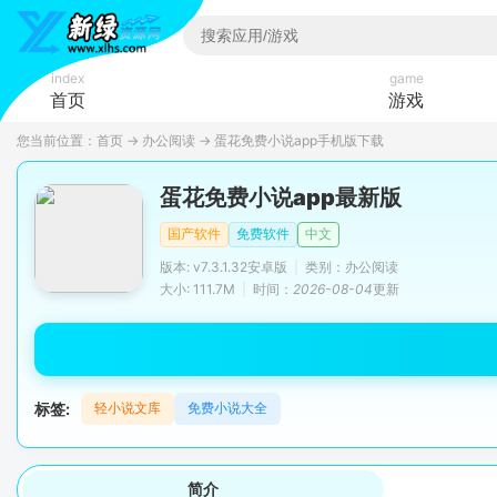
index
game
首页
游戏
您当前位置：
首页
→
办公阅读
→
蛋花免费小说app手机版下载
蛋花免费小说app最新版
国产软件
免费软件
中文
版本: v7.3.1.32安卓版
|
类别：办公阅读
大小: 111.7M
|
时间：
2026-08-04
更新
标签:
轻小说文库
免费小说大全
简介