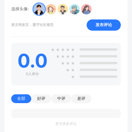
选择头像:
发布评论
请文明发言，遵守社区规范
★
★
★
★
★
0.0
★
★
★
★
★
★
★
★
★
0人评分
★
全部
好评
中评
差评
暂无更多评论