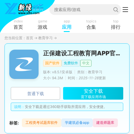
index
game
app
topics
top
首页
游戏
应用
合集
排行
您当前位置：
首页
→
教育学习
→
正保建设工程教育网APP官方手机版
国产软件
免费软件
中文
版本: v8.5.1安卓版
|
类别：教育学习
大小: 94.3M
|
时间：
2025-11-28
更新
安全下载
普通下载
需下载应用市场
说明：
安全下载是通过360助手获取所需应用，安全便捷。
标签:
工程类考试题库软件
学建筑必备app
建造师题库