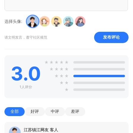
选择头像:
发布评论
请文明发言，遵守社区规范
★
★
★
★
★
3.0
★
★
★
★
★
★
★
★
★
1人评分
★
全部
好评
中评
差评
江苏镇江网友 客人