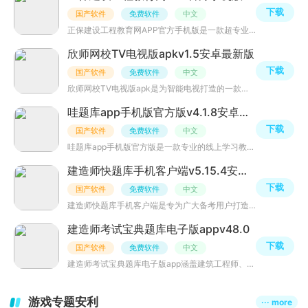
下载
国产软件
免费软件
中文
正保建设工程教育网APP官方手机版是一款超专业一建题库app，这是北京东大正保科技官方建筑题库应用，内置教
欣师网校TV电视版apkv1.5安卓最新版
下载
国产软件
免费软件
中文
欣师网校TV电视版apk是为智能电视打造的一款欣师网校电视版APP学习软件，为考证一族提供各类资格证、医师资
哇题库app手机版官方版v4.1.8安卓最新版
下载
国产软件
免费软件
中文
哇题库app手机版官方版是一款专业的线上学习教育软件，专注于注册消防工程师、注册建造师两大类，提供海量题
建造师快题库手机客户端v5.15.4安卓最新版
下载
国产软件
免费软件
中文
建造师快题库手机客户端是专为广大备考用户打造的一款建造师备考刷题题库，整合了近几年的考试真题，并配有
建造师考试宝典题库电子版appv48.0
下载
国产软件
免费软件
中文
建造师考试宝典题库电子版app涵盖建筑工程师、消防工程师多种考试专业，包括一级建造师、二级建造师、造价工
游戏专题安利
··· more