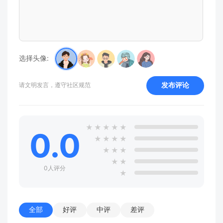
选择头像:
发布评论
请文明发言，遵守社区规范
★
★
★
★
★
0.0
★
★
★
★
★
★
★
★
★
0人评分
★
全部
好评
中评
差评