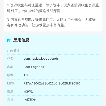
2.资源收集与村庄重建：除了战斗，玩家还需要收集资源重
建村庄，增加游戏的策略性和深度。
3.内置菜单功能：提供免广告、无限金币和钻石、无敌等
各种修改功能，让游戏更加丰富有趣。
应用信息
厂商名称
包名
com.hyplay.lootlegends
名称
Loot Legends
版本
1.0.36
MD5
727ac130d2a38c422b5f9c628d7265f0
性质
破解版
授权
内置菜单