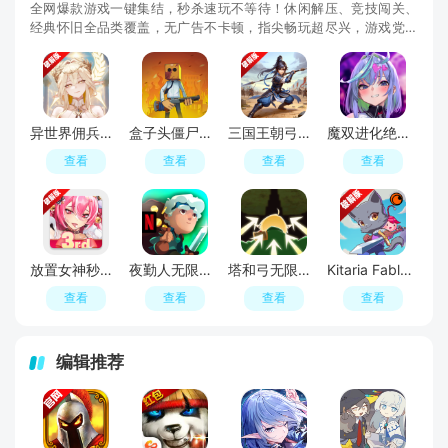
全网爆款游戏一键集结，秒杀速玩不等待！休闲解压、竞技闯关、
经典怀旧全品类覆盖，无广告不卡顿，指尖畅玩超尽兴，游戏党私
藏的速玩宝库！
异世界佣兵团养成记内置修改器手机版
盒子头僵尸必须死辅助菜单版
三国王朝弓手内购破解版最新版
魔双进化绝境生存无限经验(DeviDeviSurvivor)
查看
查看
查看
查看
放置女神秒杀无敌版破解版
夜勤人无限金币破解版
塔和弓无限金币钻石破解版
Kitaria Fables奇塔利亚童话无限金钱破解版
查看
查看
查看
查看
编辑推荐