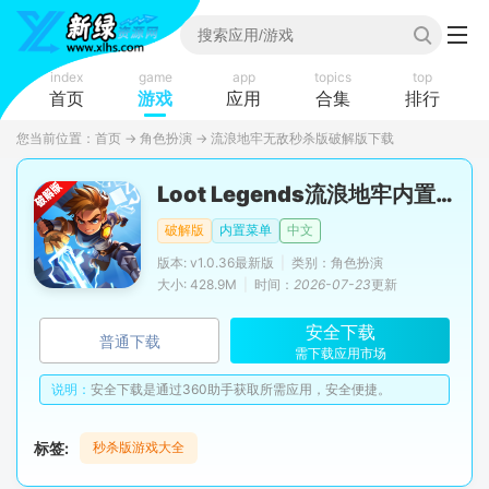
index
game
app
topics
top
首页
游戏
应用
合集
排行
您当前位置：
首页
→
角色扮演
→
流浪地牢无敌秒杀版破解版下载
Loot Legends流浪地牢内置菜单版
破解版
内置菜单
中文
版本: v1.0.36最新版
|
类别：角色扮演
大小: 428.9M
|
时间：
2026-07-23
更新
安全下载
普通下载
需下载应用市场
说明：
安全下载是通过360助手获取所需应用，安全便捷。
标签:
秒杀版游戏大全