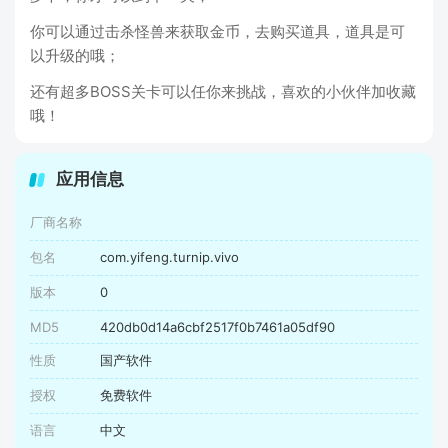
你可以通过击杀怪兽来获取金币，去购买道具，道具是可
以升级的哦；
还有超多BOSS关卡可以任你来挑战，喜欢的小伙伴加收藏
哦！
应用信息
厂商名称
包名
com.yifeng.turnip.vivo
版本
0
MD5
420db0d14a6cbf2517f0b7461a05df90
性质
国产软件
授权
免费软件
语言
中文