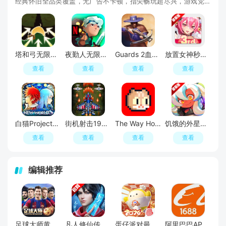
经典怀旧全品类覆盖，无广告不卡顿，指尖畅玩超尽兴，游戏党私
藏的速玩宝库！
塔和弓无限金币钻石破解版
夜勤人无限金币破解版
Guards 2血盟守卫军2无敌秒杀最新版
放置女神秒杀无敌版破解版
查看
查看
查看
查看
白猫Project内置菜单破解版
街机射击1945无敌秒杀最新版
The Way Home回家的猫内置菜单版
饥饿的外星人内置菜单破解版
查看
查看
查看
查看
编辑推荐
足球大师黄金一代手游
凡人修仙传人界篇手游2026最新版
蛋仔派对最新版
阿里巴巴APP2026官方版