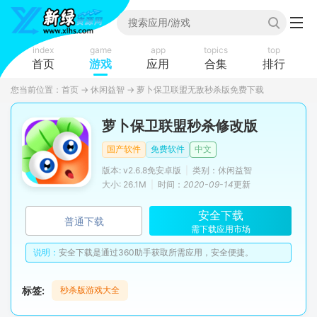
index
game
app
topics
top
首页
游戏
应用
合集
排行
您当前位置：
首页
→
休闲益智
→
萝卜保卫联盟无敌秒杀版免费下载
萝卜保卫联盟秒杀修改版
国产软件
免费软件
中文
版本: v2.6.8免安卓版
|
类别：休闲益智
大小: 26.1M
|
时间：
2020-09-14
更新
安全下载
普通下载
需下载应用市场
说明：
安全下载是通过360助手获取所需应用，安全便捷。
标签:
秒杀版游戏大全