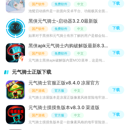
下载
国产软件
免费软件
中文
池鸳启动插件是一款面向安卓平台、功能极其全面的免费游戏辅助工具箱。它以“启动器”为入口，融入了资源下
黑侠元气骑士-启动器3.2.0最新版
下载
国产软件
免费软件
中文
如果对于黑侠和元气骑士有所了解的用户是都会知道黑侠破解版本元气骑士启动器的，这个版本是黑侠破解的版本
黑侠apk元气骑士内购破解版最新8.3.0九游版本
下载
国产软件
免费软件
中文
元气骑士黑侠apk破解版内置MOD菜单，这是纯九游版本安装包，需要配合启动器一起打开。游戏整体是在不断进步
元气骑士正版下载
元气骑士官服正版v8.4.0 凉屋官方
下载
国产游戏
官方服
中文
元气骑士凉屋版本是凉屋正版像素风格冒险地牢游戏，最近更新了云存档功能，玩家登录凉屋账号并绑定手机号码
元气骑士摸摸鱼版本v8.3.0 渠道版
下载
国产游戏
官方服
中文
元气骑士摸摸鱼版本是一款像素风格的地牢冒险游戏，在游戏中你可以挑战随机生成的关卡，每次都有新体验，游