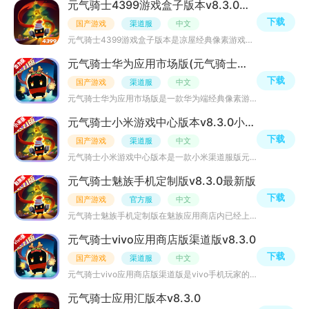
元气骑士4399游戏盒子版本v8.3.0正版
下载
国产游戏
渠道服
中文
元气骑士4399游戏盒子版本是凉屋经典像素游戏，融入了像素RPG游戏玩法，各种酷炫的战斗流派、游戏技能、职业
元气骑士华为应用市场版(元气骑士华为端)v8.3.0安卓版
下载
国产游戏
渠道服
中文
元气骑士华为应用市场版是一款华为端经典像素游戏，游戏画质已全新更新升级，全新机械狂潮皮肤，立绘形式呈
元气骑士小米游戏中心版本v8.3.0小米渠道服版
下载
国产游戏
渠道服
中文
元气骑士小米游戏中心版本是一款小米渠道服版元气骑士，里面有超多大家喜爱的游戏玩法，经典像素画风，超级
元气骑士魅族手机定制版v8.3.0最新版
下载
国产游戏
官方服
中文
元气骑士魅族手机定制版在魅族应用商店内已经上线一段时间了，全新版本增加了许多人物、皮肤道具等玩法，全
元气骑士vivo应用商店版渠道版v8.3.0
下载
国产游戏
渠道服
中文
元气骑士vivo应用商店版渠道版是vivo手机玩家的专属版本，登录账号后可以使用云存档等功能，玩法多样化，在
元气骑士应用汇版本v8.3.0