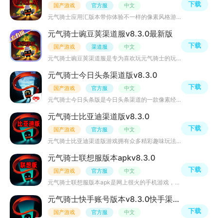
下载
国产游戏
官方服
中文
元气骑士应用汇版本带你体验不一样的像素风格游戏玩法，以疯狂打怪兽为主题，随时加入战斗消灭敌人，获得丰
元气骑士豌豆荚渠道服v8.3.0最新版
下载
国产游戏
渠道服
中文
元气骑士豌豆荚渠道服是专为喜欢玩元气骑士的玩家们推荐，超多趣味的游戏关卡等你来挑战，关卡多多，游戏设
元气骑士今日头条渠道版v8.3.0
下载
国产游戏
官方服
中文
元气骑士今日头条版是今日头条渠道的一款像素经典游戏，提供了很多的战斗的情景，在拥有多种英雄的情况下，
元气骑士比亚迪渠道版v8.3.0
下载
国产游戏
官方服
中文
元气骑士比亚迪渠道版游戏拥有众多精彩趣味玩法，你可以在里面获取大量魔法碎片、魔法药水、红蓝技能用于游
元气骑士联想服版本apkv8.3.0
下载
国产游戏
官方服
中文
元气骑士联想服版本apk是网上很火的手机游戏，该游戏道具商店拥有材料、技能、扭蛋等等道具，玩法趣味，像素
元气骑士快手账号版本v8.3.0快手渠道版
下载
国产游戏
官方服
中文