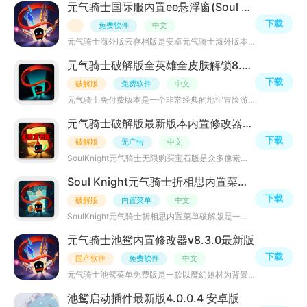
元气骑士国际服内置ee悬浮窗(Soul Knight)v8.3.0 无限资源版
下载
免费软件
中文
元气骑士海外版云存档版是安卓元气骑士海外版本，海外服版本相较于大陆版玩法其实是差不多的，玩家可免费使
元气骑士破解版全英雄全皮肤解锁8.3.0 全解锁
下载
破解版
免费软件
中文
元气骑士免付费版本是一个非常经典的地牢冒险游戏，你将在这里探索地牢，收集更多不同的武器，战胜小怪兽，
元气骑士破解版最新版本内置修改器(Soul Knight)v8.3.0 安卓版
下载
破解版
无广告
中文
SoulKnight元气骑士无限购买宝石版是众多像素系列游戏玩家的最爱，游戏已破解无限购买钻石宝石限制，还破解
Soul Knight元气骑士折相思内置菜单破解版v6.4.1国际服
下载
破解版
内置菜单
中文
SoulKnight元气骑士折相思内置菜单破解版是一款非常受欢迎的冒险射击类游戏。这款游戏以像素风格的画面和丰
元气骑士池鸳内置修改器v8.3.0最新版
下载
国产软件
免费软件
中文
元气骑士池鸳菜单免费版是一款以魔幻题材为背景的动作冒险游戏，游戏中玩家将扮演一位年轻的骑士，踏上探索
池鸳启动插件最新版4.0.0.4 安卓版