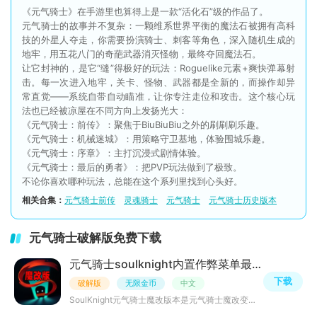
《元气骑士》在手游里也算得上是一款“活化石”级的作品了。
元气骑士的故事并不复杂：一颗维系世界平衡的魔法石被拥有高科
技的外星人夺走，你需要扮演骑士、刺客等角色，深入随机生成的
地牢，用五花八门的奇葩武器消灭怪物，最终夺回魔法石。
让它封神的，是它“缝”得极好的玩法：Roguelike元素+爽快弹幕射
击。每一次进入地牢，关卡、怪物、武器都是全新的，而操作却异
常直觉——系统自带自动瞄准，让你专注走位和攻击。这个核心玩
法也已经被凉屋在不同方向上发扬光大：
《元气骑士：前传》：聚焦于BiuBiuBiu之外的刷刷刷乐趣。
《元气骑士：机械迷城》：用策略守卫基地，体验围城乐趣。
《元气骑士：序章》：主打沉浸式剧情体验。
《元气骑士：最后的勇者》：把PVP玩法做到了极致。
不论你喜欢哪种玩法，总能在这个系列里找到心头好。
相关合集：
元气骑士前传
灵魂骑士
元气骑士
元气骑士历史版本
元气骑士破解版免费下载
元气骑士soulknight内置作弊菜单最新版8.3.0 内购版
下载
破解版
无限金币
中文
SoulKnight元气骑士魔改版本是元气骑士魔改变态版游戏，Roguelike风格的冒险动作游戏，你将要在这里探索无尽