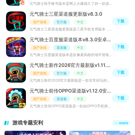
元气骑士快手账号版本是网上火爆很久了的一款游戏，玩家可以根据需要自由冒险闯关，各种经典地道游戏元素，
元气骑士三星渠道服更新版v8.3.0
下载
国产游戏
官方服
中文
元气骑士三星渠道服更新版是三星手机专用版本，采用大家所熟知的像素风格，玩法震撼，皮肤众多，道具也很丰
元气骑士百度服渠道版本v8.3.0安卓更新版
下载
国产游戏
渠道服
中文
元气骑士百度服渠道版本是款像素风格的地牢冒险类手游，拥有各种奇葩的英雄以及技能，丰富的关卡等你来挑战
元气骑士新作2026官方最新版v1.11.0安卓版
下载
国产游戏
官方服
中文
元气骑士新作2026官方最新版是一款非常好玩的动作冒险类游戏，是元气骑士新作，里面融入了许多全新的玩法元
元气骑士前传OPPO渠道版v1.12.0安卓版
下载
国产游戏
渠道服
中文
元气骑士前传OPPO渠道版是一款由OPPO手机推出的动作冒险游戏，故事发生在《元气骑士》之前的时代，玩家扮演
游戏专题安利
··· more