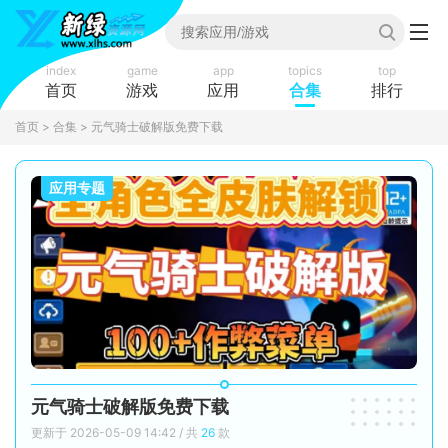
index
game
app
topics
top
首页
游戏
应用
合集
排行
首页
>
合集
> 元气骑士破解版免费下载
应用专题
元气骑士破解版免费下载
更新于 2026-05-09 14:42 / 共
26
款