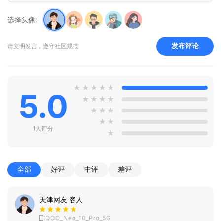
选择头像:
发布评论
请文明发言，遵守社区规范
★
★
★
★
★
5.0
★
★
★
★
★
★
★
★
★
1人评分
★
全部
好评
中评
差评
天津网友 客人
IQOO_Neo_10_Pro_5G