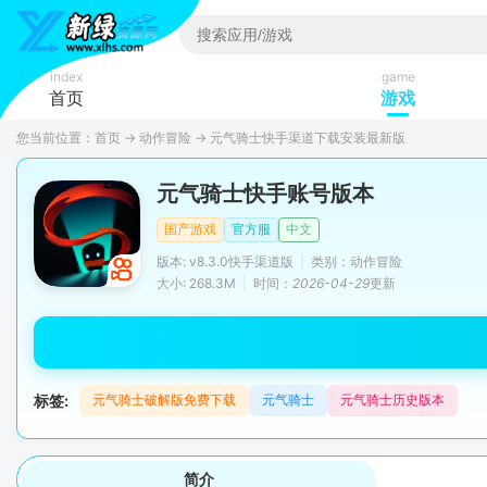
index
game
首页
游戏
您当前位置：
首页
→
动作冒险
→
元气骑士快手渠道下载安装最新版
元气骑士快手账号版本
国产游戏
官方服
中文
版本: v8.3.0快手渠道版
|
类别：动作冒险
大小: 268.3M
|
时间：
2026-04-29
更新
标签:
元气骑士破解版免费下载
元气骑士
元气骑士历史版本
简介