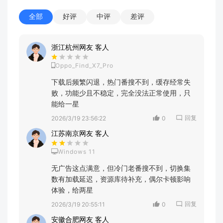
全部
好评
中评
差评
浙江杭州网友 客人
Oppo_Find_X7_Pro
下载后频繁闪退，热门番搜不到，缓存经常失
败，功能少且不稳定，完全没法正常使用，只
能给一星
回复
2026/3/19 23:56:22
0
江苏南京网友 客人
Windows 11
无广告这点满意，但冷门老番搜不到，切换集
数有加载延迟，资源库待补充，偶尔卡顿影响
体验，给两星
回复
2026/3/19 20:55:11
0
安徽合肥网友 客人