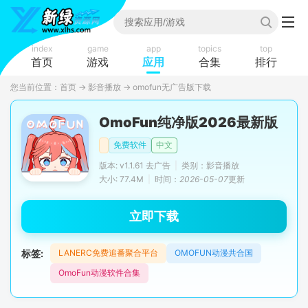
index
game
app
topics
top
首页
游戏
应用
合集
排行
您当前位置：
首页
→
影音播放
→
omofun无广告版下载
OmoFun纯净版2026最新版
免费软件
中文
版本: v1.1.61 去广告
|
类别：影音播放
大小: 77.4M
|
时间：
2026-05-07
更新
立即下载
标签:
LANERC免费追番聚合平台
OMOFUN动漫共合国
OmoFun动漫软件合集