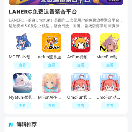
LANERC免费追番聚合平台
LANERC（前身Omofun）是面向二次元用户的免费追番聚合平台，
适配安卓5.0及以上机型，整合日漫、国漫、剧场版海量动画资源，
分类清晰，新番同步更新。软件支持1080P高清播放
MOEFUN动漫官方最新版本
acfun流鼻血版
AcFun视频弹幕网app最新版
MuteFun动漫官方版
查看
查看
查看
查看
Nyafun动漫X官方正版
MiFunAPP纯净版
OmoFun官方正版入口
OmoFun动漫软件
查看
查看
查看
查看
编辑推荐