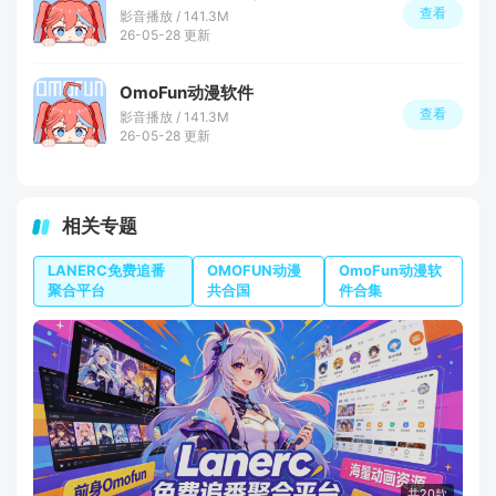
查看
影音播放 / 141.3M
26-05-28 更新
OmoFun动漫软件
查看
影音播放 / 141.3M
26-05-28 更新
相关专题
LANERC免费追番
OMOFUN动漫
OmoFun动漫软
聚合平台
共合国
件合集
共20款