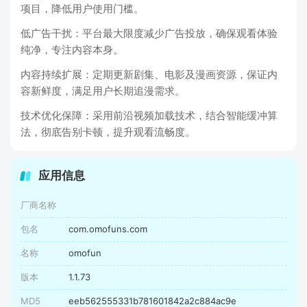
项目，降低用户使用门槛。
低广告干扰：平台最大限度减少广告投放，确保观看体验
纯净，专注内容本身。
内容持续扩展：定期更新剧集、电影及漫画资源，保证内
容新鲜度，满足用户长期追漫需求。
技术优化保障：采用前沿视频加载技术，结合智能缓冲算
法，彻底告别卡顿，提升观看流畅度。
应用信息
厂商名称
包名
com.omofuns.com
名称
omofun
版本
1.1.73
MD5
eeb562555331b781601842a2c884ac9e