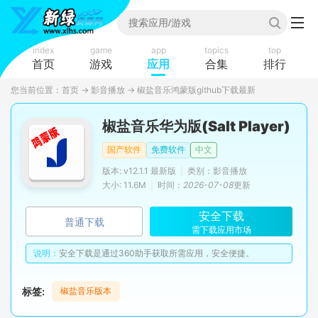
index
game
app
topics
top
首页
游戏
应用
合集
排行
您当前位置：
首页
→
影音播放
→
椒盐音乐鸿蒙版github下载最新
椒盐音乐华为版(Salt Player)
国产软件
免费软件
中文
版本: v12.1.1 最新版
|
类别：影音播放
大小: 11.6M
|
时间：
2026-07-08
更新
安全下载
普通下载
需下载应用市场
说明：
安全下载是通过360助手获取所需应用，安全便捷。
标签:
椒盐音乐版本