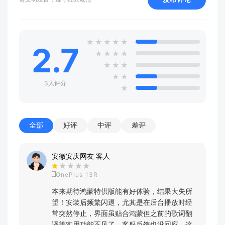
★
★
★
★
★
2.7
★
★
★
★
★
★
★
★
★
3人评分
★
全部
好评
中评
差评
安徽安庆网友 客人
OnePlus_13R
本来期待鸿蒙特供版能有好体验，结果大失所
望！安装后频繁闪退，尤其是在后台播放时经
常突然停止，界面虽贴合鸿蒙但之前的歌词翻
译等实用功能不见了，客服反馈也没回应，这