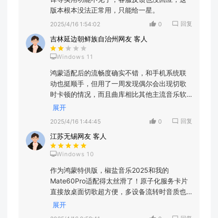
版本根本没法正常用，只能给一星。
回复
2025/4/16 1:54:02
0
吉林延边朝鲜族自治州网友 客人
Windows 11
鸿蒙适配后的流畅度确实不错，和手机系统联
动也挺顺手，但用了一周发现偶尔会出现切歌
时卡顿的情况，而且曲库相比其他主流音乐软
件还是少了些，尤其是一些冷门的独立音乐人
展开
作品找不到，希望后续能优化bug和扩充曲库
回复
2025/4/16 1:44:45
0
吧，给个中评。
江苏无锡网友 客人
Windows 10
作为鸿蒙特供版，椒盐音乐2025和我的
Mate60Pro适配得太丝滑了！原子化服务卡片
直接放桌面切歌超方便，多设备流转时音质也
没损耗，本地音乐管理功能比之前更智能，还
展开
能联动鸿蒙智慧屏当音响用，这波适配真的用