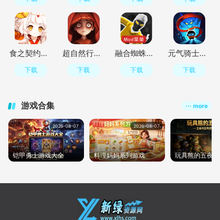
食之契约正式服手机版v3.73.1安卓版
超自然行动组手游官方正版v1.31.3.001 最新版
融合蜘蛛侠模组版(中文辅助菜单)v2.03 最新版
元气骑士国际服(Soul Knight)v8.4.0最新版
下载
下载
下载
下载
游戏合集
··· more
2026-08-07
2026-08-07
20
铠甲勇士游戏大全
料理妈妈系列游戏