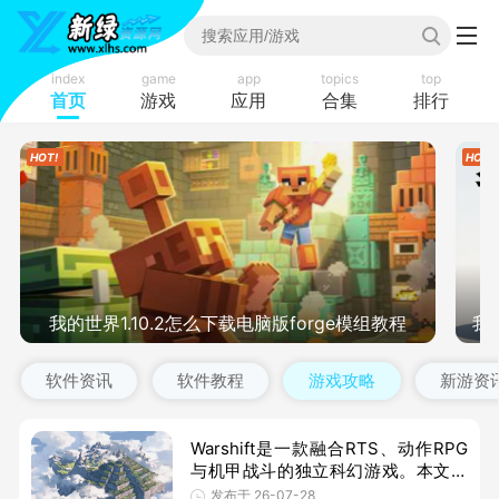
index
game
app
topics
top
首页
游戏
应用
合集
排行
我的世界1.10.2怎么下载电脑版forge模组教程
我
软件资讯
软件教程
游戏攻略
新游资
Warshift是一款融合RTS、动作RPG
与机甲战斗的独立科幻游戏。本文从
玩法、画面、中文支持、配置和性价
发布于 26-07-28