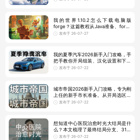
比等角度，告诉你它好不好玩、值不
值得
我的世界1.10.2怎么下载电脑版
forge？这篇教程从Java准备、forge
安装到mod放置一步步讲清楚，适合
发布于 26-07-27
回坑老玩家和新手，帮你快速玩转经
典模组。
我的夏季汽车2026新手入门攻略，手
把手教你开局组装、汉化设置和下载
安装方法，帮助新手快速上手这款硬
发布于 26-07-22
核芬兰汽车模拟游戏，少走弯路。
城市帝国2026新手入门攻略，专为刚
上任的新手市长准备。从开局选区、
产业布局到赚钱技巧，手把手教你当
发布于 26-07-22
市长、搞建设、稳民心，少走弯路快
速
想知道中心医院治愈时光大结局是什
么？本文梳理了最终结局分支、31关
钻石获取、28关通关技巧以及杂志架
发布于 26-07-22