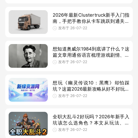
2026年最新Clustertruck新手入门指
南，手把手教你从卡车跳跃到通关技
巧，适合刚入坑的玩家快速掌握操
发布于 26-07-22
作、路线选择与进阶技能，避开常见
坑点
想知道奥威尔1984到底讲了什么？这
篇文章用通俗语言梳理游戏剧情、玩
法与中文设置，帮你快速了解这款反
发布于 26-07-22
乌托邦叙事佳作，适合新手入坑与通
关
想玩《幽灵传说10：黑鹰》却怕踩
坑？这篇2026最新攻略从好不好玩、
全流程、核心打法到隐藏奖励一次说
发布于 26-07-22
清，适合新手、卡关党和想效率通关
的玩
全职大乱斗2好玩吗？2026年新手入
坑该怎么选角色？本文从玩法、养
成、最强角色推荐到技能连招，带你
发布于 26-07-22
少走弯路，快速上手这款乱斗新作。