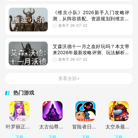
《维京小队》2026新手入门攻略评
测，从阵容搭配、资源规划到维京挑
战收益，实测分享真实体验，帮你判
发布于 26-07-22
断维京小队好玩吗，少走弯路快速上
手。
艾森沃德十一月之血好玩吗？本文带
来2026年最新攻略评测、玩法解析与
电脑配置要求，帮助玩家快速了解这
发布于 26-07-22
款中世纪回合制策略RPG是否值得入
手，
查看全部+
热门游戏
叶罗丽正版手游v27.1.6 最新版
太古仙尊正版手游v1.86 官服
冒险者日记手游最新版v1.9.1 安卓版
太空杀最新版本v1.80.7.002 官方版
下载
下载
下载
下载