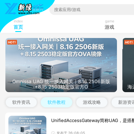
index
game
首页
游戏
Omnissa UAG 统一接入网关｜8.16 2506新版
+8.15 2503稳定版官方O
海
软件资讯
软件教程
游戏攻略
新游资
UnifiedAccessGateway简称U
发布于 26-08-05