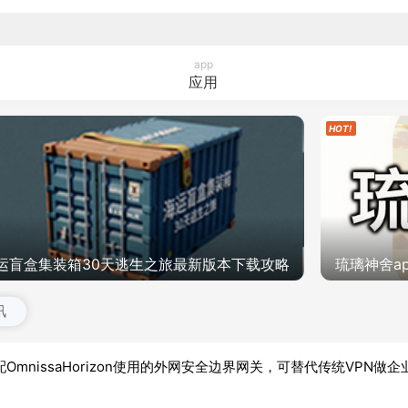
app
应用
运盲盒集装箱30天逃生之旅最新版本下载攻略
琉璃神舍a
讯
AG，是搭配OmnissaHorizon使用的外网安全边界网关，可替代传统