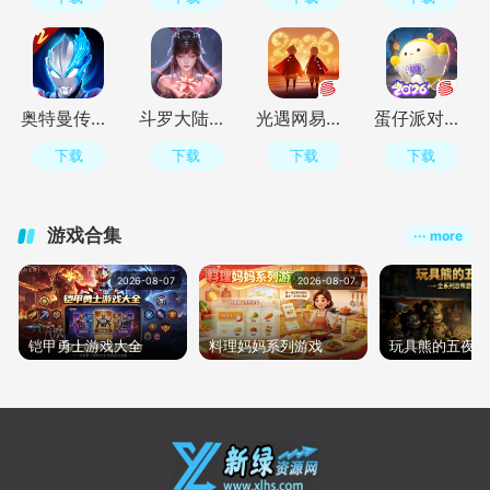
奥特曼传奇英雄2官方正版v3.2.0 最新版
斗罗大陆魂师对决官服v2.41.2 最新版
光遇网易版v0.16.1 最新版本
蛋仔派对最新版v1.0.287 网易官方版
下载
下载
下载
下载
游戏合集
··· more
2026-08-07
2026-08-07
20
铠甲勇士游戏大全
料理妈妈系列游戏