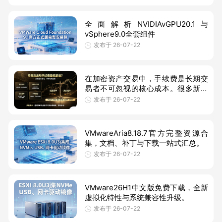
广泛的稳
全面解析NVIDIAvGPU20.1与
vSphere9.0全套组件
发布于 26-07-22
在加密资产交易中，手续费是长期交
易者不可忽视的核心成本。很多新手
只关注公示基础费率，却忽略
发布于 26-07-22
Maker（挂单）、Taker（吃单）区
分、平台币
VMwareAria8.18.7官方完整资源合
集，文档、补丁与下载一站式汇总。
发布于 26-07-22
VMware26H1中文版免费下载，全新
虚拟化特性与系统兼容性升级。
发布于 26-07-22