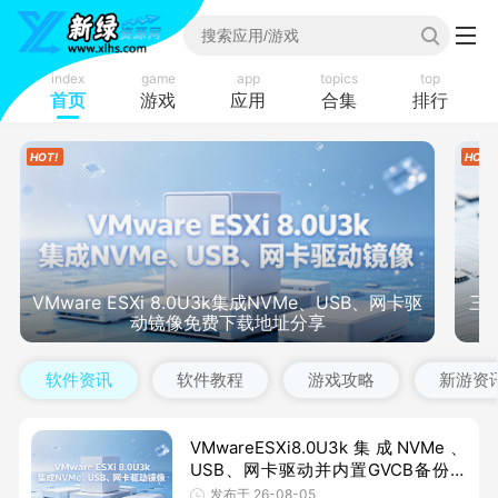
index
game
app
topics
top
首页
游戏
应用
合集
排行
VMware ESXi 8.0U3k集成NVMe、USB、网卡驱
三星
动镜像免费下载地址分享
软件资讯
软件教程
游戏攻略
新游资
VMwareESXi8.0U3k集成NVMe、
USB、网卡驱动并内置GVCB备份工
具定制镜像，基于官方原版深度优
发布于 26-08-05