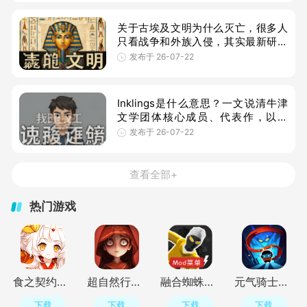
关于古埃及文明为什么灭亡，很多人
只看战争和外族入侵，其实最新研究
发现气候、饥荒、内乱和权力分裂才
发布于 26-07-22
是压垮这个千年文明的真正原因。本
文
Inklings是什么意思？一文说清牛津
文学团体核心成员、代表作，以及
2026年值得关注的作品与纪念动态，
发布于 26-07-22
适合文学爱好者、奇幻迷和备考学生
参考
查看全部+
热门游戏
食之契约正式服手机版v3.73.1安卓版
超自然行动组手游官方正版v1.31.3.001 最新版
融合蜘蛛侠模组版(中文辅助菜单)v2.03 最新版
元气骑士国际服(Soul Knight)v8.4.0最新版
下载
下载
下载
下载