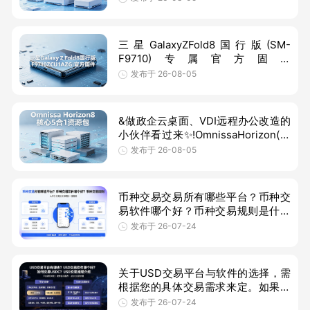
化，针对性解决原生镜像硬件驱动兼
容不足的痛点，
三星GalaxyZFold8国行版(SM-
F9710)专属官方固件
F9710ZCU1AZGI来袭!源自三星官方
发布于 26-08-05
服务器，纯净无修改，适配港版机型
核心需求。支持救砖修复、
&做政企云桌面、VDI远程办公改造的
小伙伴看过来✨!OmnissaHorizon(原
VMwareHorizon)是企业使用率超高
发布于 26-08-05
的虚拟桌面交付平台，适配医疗、
币种交易交易所有哪些平台？币种交
易软件哪个好？币种交易规则是什么
概述：主流币种交易平台包括B安
发布于 26-07-24
（Binance）、殴易（OKX）、
Coinbase、B
关于USD交易平台与软件的选择，需
根据您的具体交易需求来定。如果涉
及传统美元外汇交易，市场上有
发布于 26-07-24