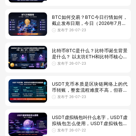
ICMarkets、eToro、嘉盛集团等热门
平台，它
BTC如何交易？BTC今日行情如何，
截止发布日期，今日（2026年7月23
日）比特币（BTC）价格约为6.55万
发布于 26-07-23
至6.60万美元，折合人民币约44.5万
至46.7
比特币BTC是什么？比特币诞生背景
是什么？ 以太坊ETH和比特币核心区
别在哪？代币、通证、NFT，三者有
发布于 26-07-23
什么不同？首先比特币（Bitcoin，
USDT充币本质是区块链网络上的代
币转账，整套流程难度不高，但容错
率极低，一次操作失误就可能造成全
发布于 26-07-23
部资产损失。所有操作中，网络匹
配、地
USDT虚拟钱包叫什么名字，USDT虚
拟钱包怎么使用，USDT虚拟钱包使
用教程，首先USDT（泰达币）作为
发布于 26-07-22
加密货币市场中流动性最强、使用最