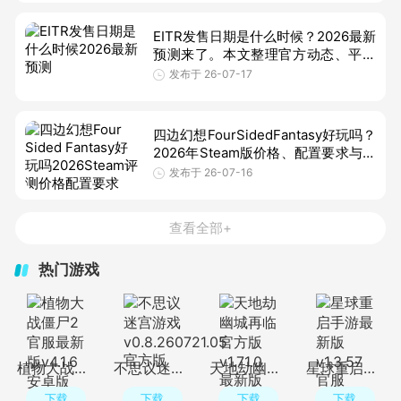
坑。
EITR发售日期是什么时候？2026最新
预测来了。本文整理官方动态、平台
信息、读音解析与入手建议，帮你提
发布于 26-07-17
前锁定这款北欧像素风动作RPG的最
新上
四边幻想FourSidedFantasy好玩吗？
2026年Steam版价格、配置要求与玩
家评测一览，帮你判断这款创意解谜
发布于 26-07-16
小品是否值得入手。
查看全部+
热门游戏
植物大战僵尸2官服最新版v4.1.6 安卓版
不思议迷宫游戏v0.8.260721.05 官方版
天地劫幽城再临官方版v1.71.0 最新版
星球重启手游最新版v1.3.57 官服
下载
下载
下载
下载