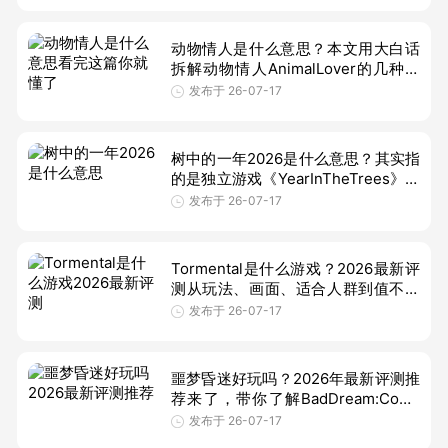
己的
动物情人是什么意思？本文用大白话
拆解动物情人AnimalLover的几种常
见含义，涵盖宠物圈、泰剧、同人插
发布于 26-07-17
画与搜索避坑，适合想快速搞懂这个
词的
树中的一年2026是什么意思？其实指
的是独立游戏《YearInTheTrees》预
计2026年发售。本文解释2026含
发布于 26-07-17
义、英文名翻译及玩家关注的发售窗
口、试
Tormental是什么游戏？2026最新评
测从玩法、画面、适合人群到值不值
得入坑一次讲清，帮你快速判断这款
发布于 26-07-17
作品是否合胃口。
噩梦昏迷好玩吗？2026年最新评测推
荐来了，带你了解BadDream:Coma
的剧情、解谜、结局与汉化体验，看
发布于 26-07-17
这款恐怖点击冒险游戏是否值得入