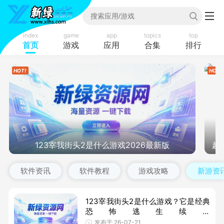
index
game
app
topics
top
首页
游戏
应用
合集
排行
123宰我街头2是什么游戏2026最新版
趣
软件资讯
软件教程
游戏攻略
新游资
123宰我街头2是什么游戏？它是经典
恐怖逃生续作
《123SlaughterMeStreet2》的
发布于 26-07-21