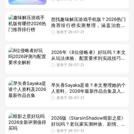
2026最新版中文俗称，主打第一人称
潜行、怪物追逐与剧情解谜。本
想找趣味解压游戏手机版？2026热门
推荐排行榜实测整理，涵盖治愈建
造、物理沙盒、ASMR模拟等解压小
发布于 26-07-21
游戏手游，附安全下载与玩法技巧，
帮你快
2026年《8位侵略者》好玩吗？本文
从玩法体验、配置要求到实战技巧进
行全面评测，适合犹豫入手的玩家参
发布于 26-07-21
考，帮你判断这款游戏值不值得买。
早矢香Sayaka是谁？本文整理她的个
人资料、2026年最新作品合集及入坑
建议，适合想了解Sayaka、寻找靠谱
发布于 26-07-21
资源的新粉丝快速查看。
2026版《StarsinShadow暗影之星》
好玩吗？老玩家实测种族、剧情、后
期卡顿与购买价值，帮你判断这款太
发布于 26-07-21