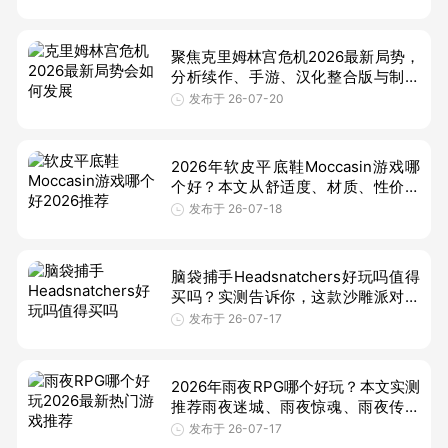
空4X回合制是否值得入手。
聚焦克里姆林宫危机2026最新局势，
分析续作、手游、汉化整合版与制作
组动态，帮玩家判断要不要入坑、值
发布于 26-07-20
不值得等。
2026年软皮平底鞋Moccasin游戏哪
个好？本文从舒适度、材质、性价比
和适用人群对比热门款，帮你避开软
发布于 26-07-18
底皮鞋选购坑，快速锁定好穿又不磨
脚的
脑袋捕手Headsnatchers好玩吗值得
买吗？实测告诉你，这款沙雕派对游
戏节奏快、规则简单，适合本地多人
发布于 26-07-17
同屏胡闹，朋友聚会欢乐翻倍，但单
人模
2026年雨夜RPG哪个好玩？本文实测
推荐雨夜迷城、雨夜惊魂、雨夜传说
等热门游戏，整理入组方法、下载安
发布于 26-07-17
全与避坑心得，帮你快速找到适合自