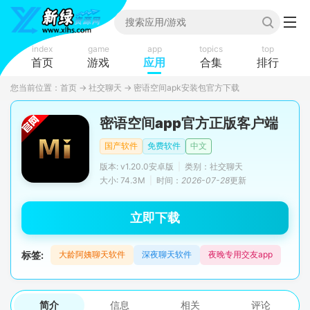
index
game
app
topics
top
首页
游戏
应用
合集
排行
您当前位置：
首页
→
社交聊天
→
密语空间apk安装包官方下载
密语空间app官方正版客户端
国产软件
免费软件
中文
版本: v1.20.0安卓版
|
类别：社交聊天
大小: 74.3M
|
时间：
2026-07-28
更新
立即下载
标签:
大龄阿姨聊天软件
深夜聊天软件
夜晚专用交友app
简介
信息
相关
评论