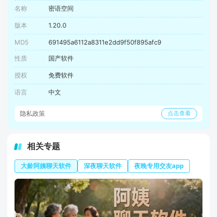
名称
密语空间
版本
1.20.0
MD5
691495a6112a8311e2dd9f50f895afc9
性质
国产软件
授权
免费软件
语言
中文
隐私政策
点击查看
相关专题
大龄阿姨聊天软件
深夜聊天软件
夜晚专用交友app