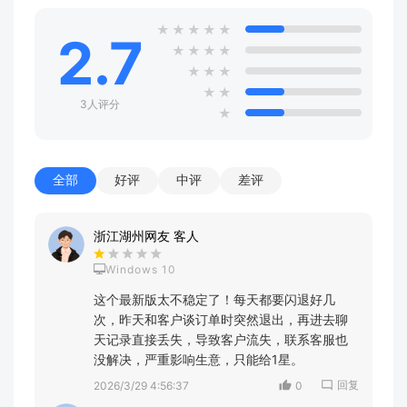
★
★
★
★
★
2.7
★
★
★
★
★
★
★
★
★
3人评分
★
全部
好评
中评
差评
浙江湖州网友 客人
Windows 10
这个最新版太不稳定了！每天都要闪退好几
次，昨天和客户谈订单时突然退出，再进去聊
天记录直接丢失，导致客户流失，联系客服也
没解决，严重影响生意，只能给1星。
回复
2026/3/29 4:56:37
0