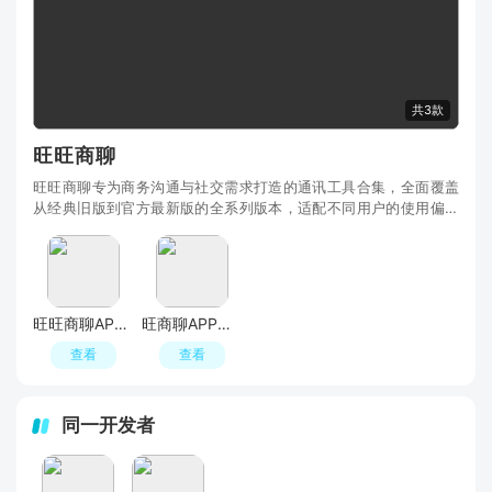
共3款
旺旺商聊
旺旺商聊专为商务沟通与社交需求打造的通讯工具合集，全面覆盖
从经典旧版到官方最新版的全系列版本，适配不同用户的使用偏好
与设备需求。该系列以“高效沟通+安全社交+便捷
旺旺商聊APP官方正版最新版本
旺商聊APP官方版
查看
查看
同一开发者