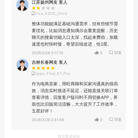
江苏扬州网友 客人
Vivo_X200_Ultra
整体功能能满足基础沟通需求，但有些细节需
要优化，比如消息通知偶尔会重复提醒，历史
聊天的搜索功能入口太深，找起来费劲，加载
速度也时快时慢，希望后续改进，给2星。
回复
2026/3/29 3:17:10
0
吉林长春网友 客人
Oppo_Find_X7_Pro
作为电商卖家，用旺商聊和买家沟通真的很高
效，消息实时推送不延迟，还能直接关联订单
查看详情，回复客户疑问时不用切换APP，界
面也比旧版简洁流畅，大大提升了工作效率，
五星好评！
回复
2026/3/29 2:31:49
0
暂无更多评论