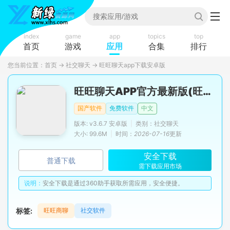
index
game
app
topics
top
首页
游戏
应用
合集
排行
您当前位置：
首页
→
社交聊天
→
旺旺聊天app下载安卓版
旺旺聊天APP官方最新版(旺商聊)
国产软件
免费软件
中文
版本: v3.6.7 安卓版
|
类别：社交聊天
大小: 99.6M
|
时间：
2026-07-16
更新
安全下载
普通下载
需下载应用市场
说明：
安全下载是通过360助手获取所需应用，安全便捷。
标签:
旺旺商聊
社交软件