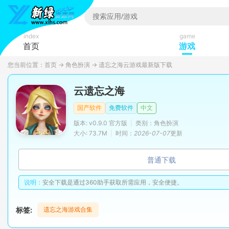
index
game
首页
游戏
您当前位置：
首页
→
角色扮演
→
遗忘之海云游戏最新版下载
云遗忘之海
国产软件
免费软件
中文
版本: v0.9.0 官方版
|
类别：角色扮演
大小: 73.7M
|
时间：
2026-07-07
更新
普通下载
说明：
安全下载是通过360助手获取所需应用，安全便捷。
标签:
遗忘之海游戏合集