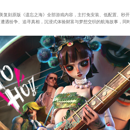
，完美复刻原版《遗忘之海》全部游戏内容，主打免安装、低配置、秒
、遭遇纷争、追寻真相，沉浸式体验财富与梦想交织的航海故事，同